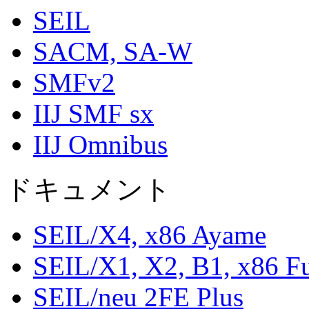
SEIL
SACM, SA-W
SMFv2
IIJ SMF sx
IIJ Omnibus
ドキュメント
SEIL/X4, x86 Ayame
SEIL/X1, X2, B1, x86 F
SEIL/neu 2FE Plus