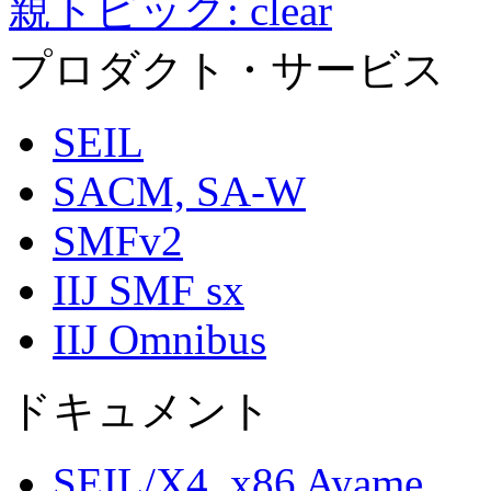
親トピック
:
clear
プロダクト・サービス
SEIL
SACM, SA-W
SMFv2
IIJ SMF sx
IIJ Omnibus
ドキュメント
SEIL/X4, x86 Ayame