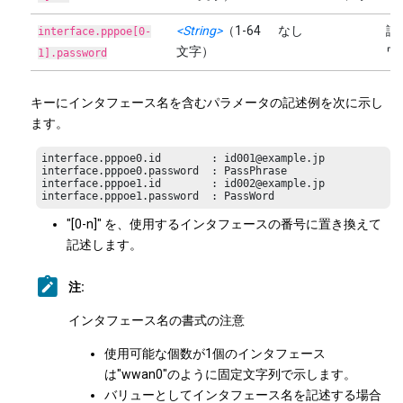
<String>
（1-64
なし
認
interface.pppoe[0-
文字）
ワ
1].password
キーにインタフェース名を含むパラメータの記述例を次に示し
ます。
interface.pppoe0.id        : id001@example.jp

interface.pppoe0.password  : PassPhrase

interface.pppoe1.id        : id002@example.jp

interface.pppoe1.password  : PassWord
"[0-n]" を、使用するインタフェースの番号に置き換えて
記述します。
注:
インタフェース名の書式の注意
使用可能な個数が1個のインタフェース
は"wwan0"のように固定文字列で示します。
バリューとしてインタフェース名を記述する場合