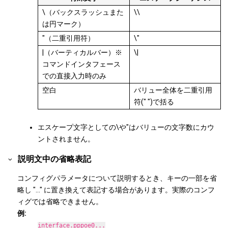
\（バックスラッシュまた
\\
は円マーク）
"（二重引用符）
\"
|（バーティカルバー）※
\|
コマンドインタフェース
での直接入力時のみ
空白
バリュー全体を二重引用
符(" ")で括る
エスケープ文字としての\や"はバリューの文字数にカウ
ントされません。
説明文中の省略表記
コンフィグパラメータについて説明するとき、キーの一部を省
略し "..." に置き換えて表記する場合があります。実際のコンフ
ィグでは省略できません。
例:
interface.pppoe0...