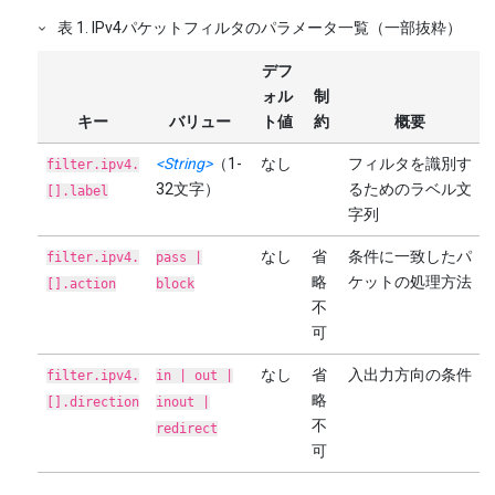
表
1
.
IPv4パケットフィルタのパラメータ一覧（一部抜粋）
デフ
ォル
制
キー
バリュー
ト値
約
概要
<String>
（1-
なし
フィルタを識別す
filter.ipv4.
32文字）
るためのラベル文
[].label
字列
なし
省
条件に一致したパ
filter.ipv4.
pass |
略
ケットの処理方法
[].action
block
不
可
なし
省
入出力方向の条件
filter.ipv4.
in | out |
略
[].direction
inout |
不
redirect
可