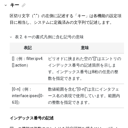
キー
区切り文字（":"）の左側に記述する「キー」は各機能の設定項
目に相当し、システムに定義済みの文字列で記述します。
表
2
.
キーの書式凡例に含む記号の意味
表記
意味
[]（例：filter.ipv4.
ピリオドに挟まれた空の"[]"はエントリの
[].action）
インデックス番号の記述箇所を示しま
す。インデックス番号は8桁の任意の整
数を指定できます。
[0-n]（例：
数値範囲を含む"[0-n]"は主にインタフェ
interface.ipsec[0-
ース名の表現で使用しています。範囲内
63]）
の整数を指定できます。
インデックス番号の記述