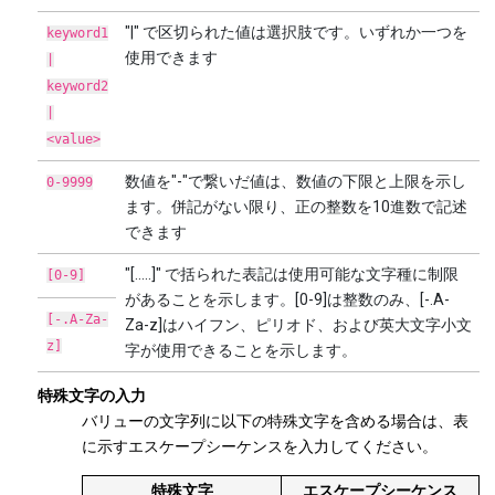
"|" で区切られた値は選択肢です。いずれか一つを
keyword1
使用できます
|
keyword2
|
<value>
数値を"-"で繋いだ値は、数値の下限と上限を示し
0-9999
ます。併記がない限り、正の整数を10進数で記述
できます
"[.....]" で括られた表記は使用可能な文字種に制限
[0-9]
があることを示します。[0-9]は整数のみ、[-.A-
[-.A-Za-
Za-z]はハイフン、ピリオド、および英大文字小文
z]
字が使用できることを示します。
特殊文字の入力
バリューの文字列に以下の特殊文字を含める場合は、表
に示すエスケープシーケンスを入力してください。
特殊文字
エスケープシーケンス