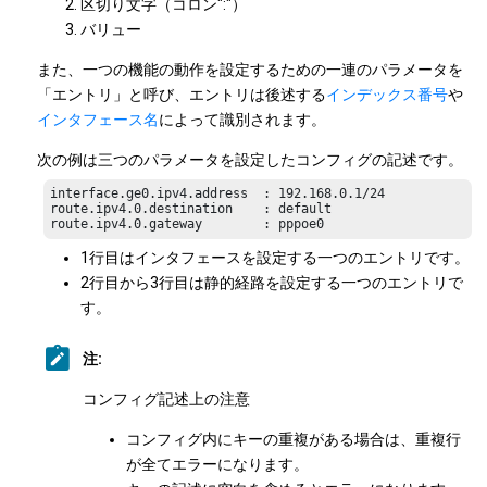
区切り文字（コロン":"）
バリュー
また、一つの機能の動作を設定するための一連のパラメータを
「エントリ」と呼び、エントリは後述する
インデックス番号
や
インタフェース名
によって識別されます。
次の例は三つのパラメータを設定したコンフィグの記述です。
interface.ge0.ipv4.address  : 192.168.0.1/24

route.ipv4.0.destination    : default

route.ipv4.0.gateway        : pppoe0
1行目はインタフェースを設定する一つのエントリです。
2行目から3行目は静的経路を設定する一つのエントリで
す。
注:
コンフィグ記述上の注意
コンフィグ内にキーの重複がある場合は、重複行
が全てエラーになります。