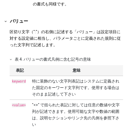
の書式も同様です。
バリュー
区切り文字（":"）の右側に記述する「バリュー」は設定項目に
対する設定値に相当し、パラメータごとに定義された規則に従
った文字列で記述します。
表
4
.
バリューの書式凡例に含む記号の意味
表記
意味
特に装飾のない文字列表記はシステムに定義され
keyword
た固定のキーワード文字列です。使用する場合は
そのまま記述して下さい
"<>" で括られた表記に対しては任意の数値や文字
<value>
列が記述できます。使用可能な文字や数値の範囲
は、説明セクションやリンク先の凡例を参照下さ
い