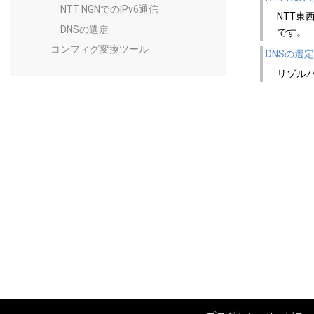
NTT NGNでのIPv6通信
NTT東
DNSの選定
です。
コンフィグ変換ツール
DNSの選定
リゾルバ