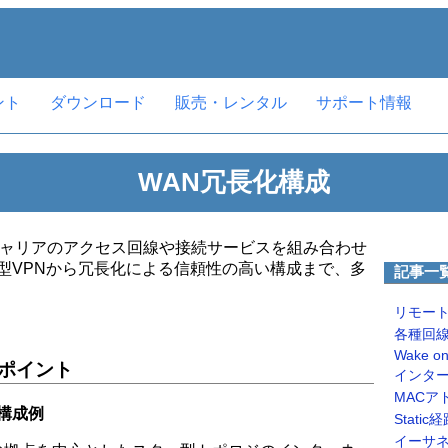
ント
ダウンロード
販売・レンタル
サポート情報
WAN冗長化構成
キャリアのアクセス回線や接続サービスを組み合わせ
型VPNから冗長化による信頼性の高い構成まで、多
記事一
リモート
各種回
Wake o
ポイント
インター
MACア
構成例
Stati
イーサネ