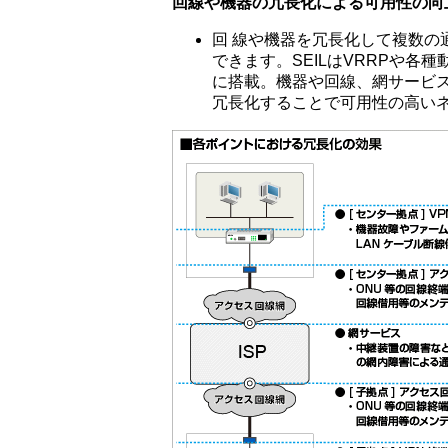
回線や機器の冗長化による可用性の向
回 線や機器を冗長化して複数の
できます。SEILはVRRPや各
に搭載。機器や回線、網サービ
冗長化することで可用性の高い