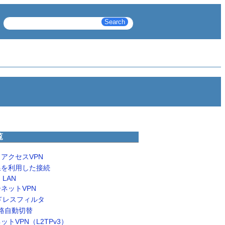
覧
アクセスVPN
線を利用した接続
n LAN
ネットVPN
ドレスフィルタ
c経路自動切替
ットVPN（L2TPv3）