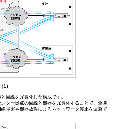
（1）
器と回線を冗長化した構成です。
センター拠点の回線と機器を冗長化することで、全拠
回線障害や機器故障によるネットワーク停止を回避で