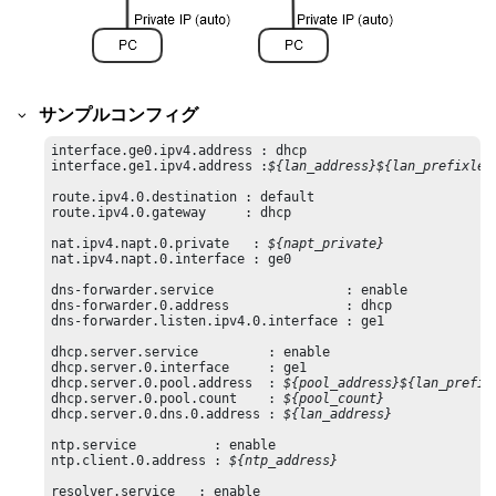
サンプルコンフィグ
interface.ge0.ipv4.address : dhcp

interface.ge1.ipv4.address :
${lan_address}
${lan_prefixlen
route.ipv4.0.destination : default

route.ipv4.0.gateway     : dhcp

nat.ipv4.napt.0.private   : 
${napt_private}
nat.ipv4.napt.0.interface : ge0

dns-forwarder.service                 : enable

dns-forwarder.0.address               : dhcp

dns-forwarder.listen.ipv4.0.interface : ge1

dhcp.server.service         : enable

dhcp.server.0.interface     : ge1

dhcp.server.0.pool.address  : 
${pool_address}
${lan_prefix
dhcp.server.0.pool.count    : 
${pool_count}
dhcp.server.0.dns.0.address : 
${lan_address}
ntp.service          : enable

ntp.client.0.address : 
${ntp_address}
resolver.service   : enable
