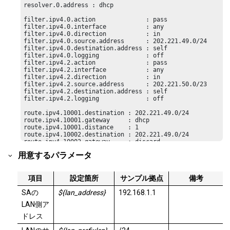
resolver.0.address : dhcp

filter.ipv4.0.action              : pass

filter.ipv4.0.interface           : any

filter.ipv4.0.direction           : in

filter.ipv4.0.source.address      : 202.221.49.0/24

filter.ipv4.0.destination.address : self

filter.ipv4.0.logging             : off

filter.ipv4.2.action              : pass

filter.ipv4.2.interface           : any

filter.ipv4.2.direction           : in

filter.ipv4.2.source.address      : 202.221.50.0/23

filter.ipv4.2.destination.address : self

filter.ipv4.2.logging             : off

route.ipv4.10001.destination : 202.221.49.0/24

route.ipv4.10001.gateway     : dhcp

route.ipv4.10001.distance    : 1

route.ipv4.10002.destination : 202.221.49.0/24

route.ipv4.10002.gateway     : discard

route.ipv4.10002.distance    : 100

用意するパラメータ
route.ipv4.10003.destination : 202.221.50.0/23

route.ipv4.10003.gateway     : dhcp

route.ipv4.10003.distance    : 1

route.ipv4.10004.destination : 202.221.50.0/23

項目
設定箇所
サンプル拠点
備考
route.ipv4.10004.gateway     : discard

route.ipv4.10004.distance    : 100
SAの
${lan_address}
192.168.1.1
LAN側ア
ドレス