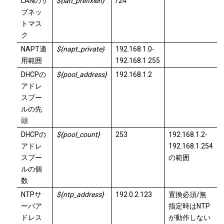
LANのサ
${lan_prefixlen}
/24
ブネッ
トマス
ク
NAPT適
${napt_private}
192.168.1.0-
用範囲
192.168.1.255
DHCPの
${pool_address}
192.168.1.2
アドレ
スプー
ルの先
頭
DHCPの
${pool_count}
253
192.168.1.2-
アドレ
192.168.1.254
スプー
の範囲
ルの個
数
NTPサ
${ntp_address}
192.0.2.123
置換必須/無
ーバア
指定時はNTP
ドレス
が動作しない