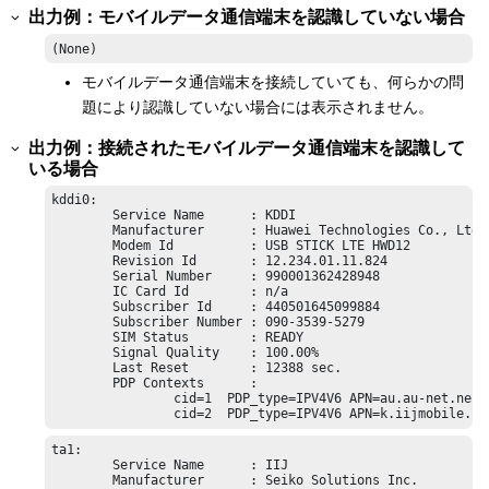
出力例：モバイルデータ通信端末を認識していない場合
(None)
モバイルデータ通信端末を接続していても、何らかの問
題により認識していない場合には表示されません。
出力例：接続されたモバイルデータ通信端末を認識して
いる場合
kddi0:

        Service Name      : KDDI

        Manufacturer      : Huawei Technologies Co., Ltd.

        Modem Id          : USB STICK LTE HWD12

        Revision Id       : 12.234.01.11.824

        Serial Number     : 990001362428948

        IC Card Id        : n/a

        Subscriber Id     : 440501645099884

        Subscriber Number : 090-3539-5279

        SIM Status        : READY

        Signal Quality    : 100.00%

        Last Reset        : 12388 sec.

        PDP Contexts      :

                cid=1  PDP_type=IPV4V6 APN=au.au-net.ne.jp
                cid=2  PDP_type=IPV4V6 APN=k.iijmobile.jp
ta1:

        Service Name      : IIJ

        Manufacturer      : Seiko Solutions Inc.
