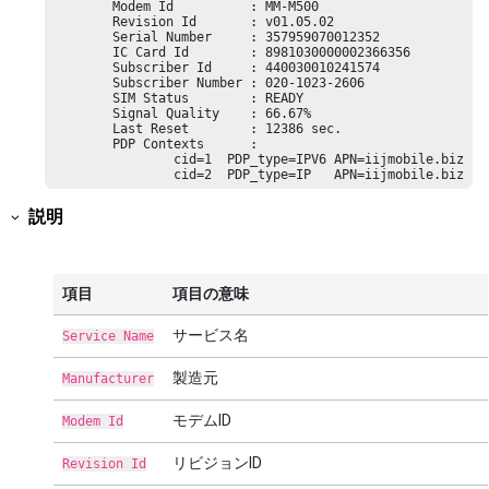
        Modem Id          : MM-M500

        Revision Id       : v01.05.02

        Serial Number     : 357959070012352

        IC Card Id        : 8981030000002366356

        Subscriber Id     : 440030010241574

        Subscriber Number : 020-1023-2606

        SIM Status        : READY

        Signal Quality    : 66.67%

        Last Reset        : 12386 sec.

        PDP Contexts      :

                cid=1  PDP_type=IPV6 APN=iijmobile.biz

                cid=2  PDP_type=IP   APN=iijmobile.biz
説明
項目
項目の意味
サービス名
Service Name
製造元
Manufacturer
モデムID
Modem Id
リビジョンID
Revision Id