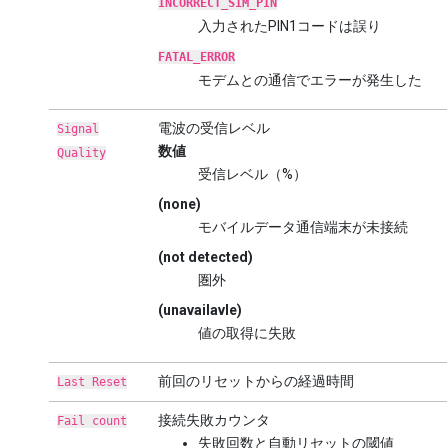
INCORRECT_SIM_PIN
入力されたPIN1コードは誤り
FATAL_ERROR
モデムとの通信でエラーが発生した
電波の受信レベル
Signal
数値
Quality
受信レベル（%）
(none)
モバイルデータ通信端末が未接続
(not detected)
圏外
(unavailavle)
値の取得に失敗
前回のリセットからの経過時間
Last Reset
接続失敗カウンタ
Fail count
失敗回数と自動リセットの閾値