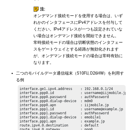
注:
オンデマンド接続モードを使用する場合は、いず
れかのインタフェースにIPv4アドレスを付与して
ください。IPv4アドレスが一つも設定されていな
い場合はオンデマンド接続を開始できません。
常時接続モードの場合は切断状態のインタフェー
スをゲートウェイとする経路が無効化されます
が、オンデマンド接続モードの場合は常時有効に
なります。
二つのモバイルデータ通信端末（510FU, D26HW）を利用す
る例
interface.ge1.ipv4.address    : 192.168.0.1/24

interface.ppp0.id             : username@iijmobile.jp

interface.ppp0.password       : authPassword

interface.ppp0.dialup-device  : mdm0

interface.ppp0.apn            : iijmobile.jp

interface.ppp1.id             : username@example.jp

interface.ppp1.password       : authPassword

interface.ppp1.dialup-device  : emobile1

interface.ppp1.apn            : example.jp

route.ipv4.0.destination      : default

route.ipv4.0.gateway          : ppp0
