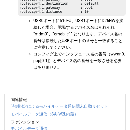
route.ipv4.1.destination      : default

route.ipv4.1.gateway          : ppp1

route.ipv4.1.distance         : 10
USB0ポートに510FU、USB1ポートにD26HWを接
続した場合、認識するデバイス名はそれぞれ
"mdm0"、"emobile1" となります。デバイス名の
番号は接続したUSBポートの番号と一致すること
に注意してください。
コンフィグ上でインタフェース名の番号（wwan0,
ppp[0-1]）とデバイス名の番号を一致させる必要
はありません。
関連情報
時刻指定によるモバイルデータ通信端末自動リセット
モバイルデータ通信（SA-W2L内蔵）
ファンクション
モバイルデータ通信