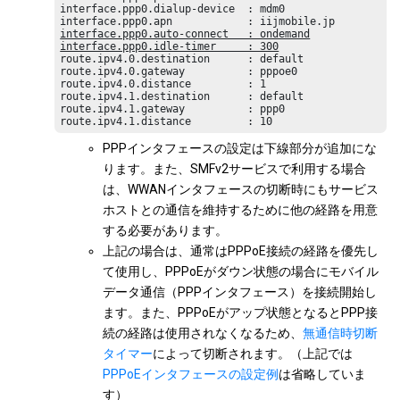
interface.ppp0.dialup-device  : mdm0

interface.ppp0.auto-connect   : ondemand
interface.ppp0.idle-timer     : 300
route.ipv4.0.destination      : default

route.ipv4.0.gateway          : pppoe0

route.ipv4.0.distance         : 1

route.ipv4.1.destination      : default

route.ipv4.1.gateway          : ppp0

route.ipv4.1.distance         : 10
PPPインタフェースの設定は下線部分が追加にな
ります。また、SMFv2サービスで利用する場合
は、WWANインタフェースの切断時にもサービス
ホストとの通信を維持するために他の経路を用意
する必要があります。
上記の場合は、通常はPPPoE接続の経路を優先し
て使用し、PPPoEがダウン状態の場合にモバイル
データ通信（PPPインタフェース）を接続開始し
ます。また、PPPoEがアップ状態となるとPPP接
続の経路は使用されなくなるため、
無通信時切断
タイマー
によって切断されます。（上記では
PPPoEインタフェースの設定例
は省略していま
す）