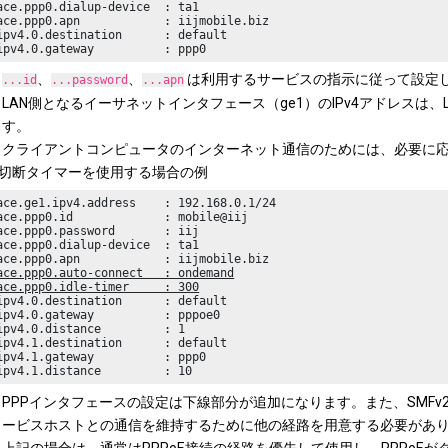
ace.ppp0.dialup-device  : ta1

ace.ppp0.apn            : iijmobile.biz

ipv4.0.destination      : default

ipv4.0.gateway          : ppp0
、
、
は利用するサービスの指示に従って設定
...id
...password
...apn
LAN側となるイーサネットインタフェース（ge1）のIPv4アドレスは
す。
クライアントコンピュータのインターネット通信のためには、必要に応
切断タイマーを使用する場合の例
ace.ge1.ipv4.address    : 192.168.0.1/24

ace.ppp0.id             : mobile@iij

ace.ppp0.password       : iij

ace.ppp0.dialup-device  : ta1

ace.ppp0.auto-connect   : ondemand
ace.ppp0.idle-timer     : 300
ipv4.0.destination      : default

ipv4.0.gateway          : pppoe0

ipv4.0.distance         : 1

ipv4.1.destination      : default

ipv4.1.gateway          : ppp0

ipv4.1.distance         : 10
PPPインタフェースの設定は下線部分が追加になります。また、SMF
ービスホストとの通信を維持するために他の経路を用意する必要があ
上記の場合は、通常はPPPoE接続の経路を優先して使用し、PPPoE