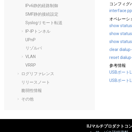
コンフィグ
IPv6静的経路制御
interface.pp
SMF静的接続設定
オペレーシ
Syslogリモート転送
show status 
IP-IPトンネル
show status
UPnP
show status
リゾルバ
clear dialup
VLAN
reset dialup
VRRP
参考情報
USBポートL
ログリファレンス
USBポートL
リリースノート
脆弱性情報
その他
IIJマルチプロダクトコ