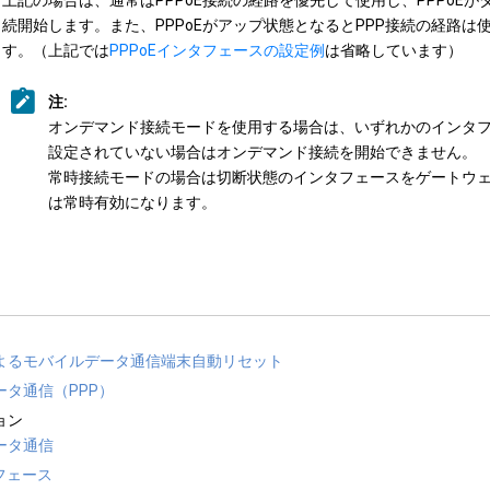
続開始します。また、PPPoEがアップ状態となるとPPP接続の経路は
す。（上記では
PPPoEインタフェースの設定例
は省略しています）
注:
オンデマンド接続モードを使用する場合は、いずれかのインタフェ
設定されていない場合はオンデマンド接続を開始できません。
常時接続モードの場合は切断状態のインタフェースをゲートウ
は常時有効になります。
よるモバイルデータ通信端末自動リセット
ータ通信（PPP）
ョン
ータ通信
フェース