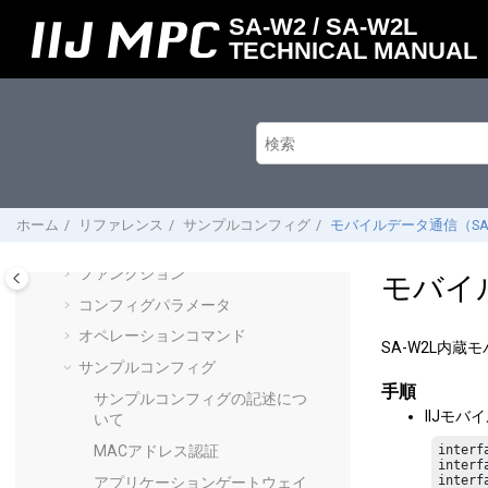
メインコンテンツにジャンプ
SA-W2 / SA-W2L
TECHNICAL MANUAL
ホーム
リファレンス
サンプルコンフィグ
モバイルデータ通信（SA
リファレンス
ファンクション
モバイ
コンフィグパラメータ
オペレーションコマンド
SA-W2L内
サンプルコンフィグ
手順
サンプルコンフィグの記述につ
IIJモ
いて
MACアドレス認証
interf
interf
interf
アプリケーションゲートウェイ