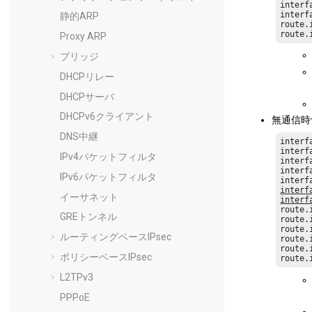
interf
interf
静的ARP
route.
route.
Proxy ARP
ブリッジ
DHCPリレー
DHCPサーバ
DHCPv6クライアント
無通信時
DNS中継
interf
interf
IPv4パケットフィルタ
interf
interf
IPv6パケットフィルタ
interf
イーサネット
interf
route.
GREトンネル
route.
route.
ルーティングベースIPsec
route.
route.
ポリシーベースIPsec
route.
L2TPv3
PPPoE