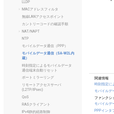
LLDP
MACアドレスフィルタ
無線LANアクセスポイント
カントリーコードの確認手順
NAT/NAPT
NTP
モバイルデータ通信（PPP）
モバイルデータ通信（SA-W2L内
蔵）
時刻指定によるモバイルデータ
通信端末自動リセット
ポートミラーリング
関連情報
時刻指定に
リモートアクセスサーバ
(L2TP/IPsec)
モバイルデ
QoS
ファンクシ
モバイルデ
RASクライアント
PPPインタ
IPv4静的経路制御