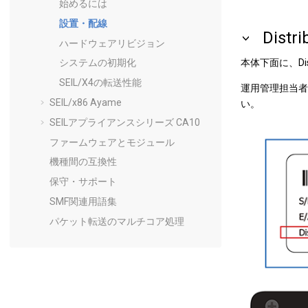
始めるには
設置・配線
Distr
ハードウェアリビジョン
本体下面に、Dist
システムの初期化
SEIL/X4の転送性能
運用管理担当者から
SEIL/x86 Ayame
い。
SEILアプライアンスシリーズ CA10
ファームウェアとモジュール
機種間の互換性
保守・サポート
SMF関連用語集
パケット転送のマルチコア処理