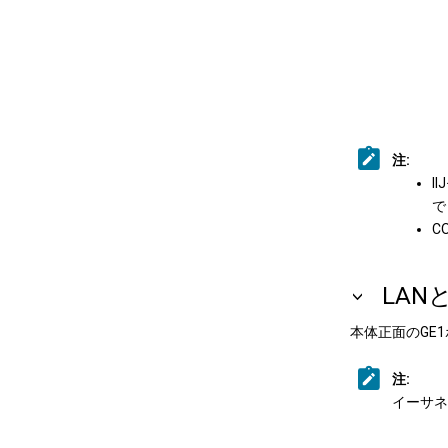
注:
I
で
C
LAN
本体正面のGE
注:
イーサネ