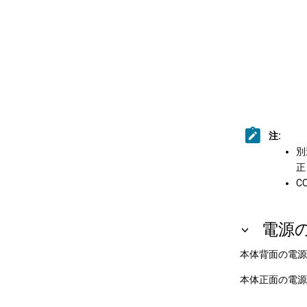
注:
別
正
C
電源
本体背面の電源
本体正面の電源