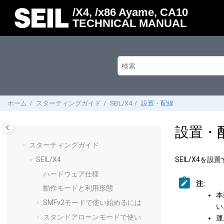
メインコンテンツにジャンプ
/X4, /x86 Ayame, CA10
TECHNICAL MANUAL
ホーム
スターティングガイド
SEIL/X4
設置・配線
設置・
スターティングガイド
SEIL/X4
SEIL/X4を
ハードウェア仕様
注:
動作モードと利用形態
本
SMFv2モードで使い始めるには
い
スタンドアローンモードで使い
運