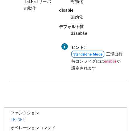
TELNETサーバ
有効化
の動作
disable
無効化
デフォルト値
disable
ヒント:
工場出荷
Standalone Mode
時コンフィグには
が
enable
設定されます
ファンクション
TELNET
オペレーションコマンド