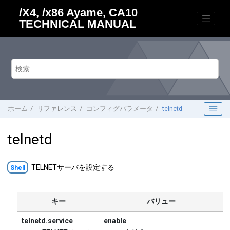
メインコンテンツにジャンプ
/X4, /x86 Ayame, CA10
TECHNICAL MANUAL
ホーム
リファレンス
コンフィグパラメータ
telnetd
telnetd
TELNETサーバを設定する
Shell
キー
バリュー
telnetd.service
enable