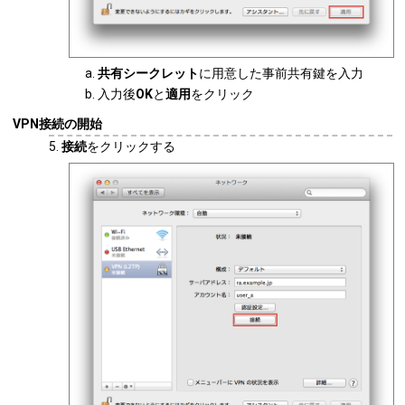
共有シークレット
に用意した事前共有鍵を入力
入力後
OK
と
適用
をクリック
VPN接続の開始
接続
をクリックする