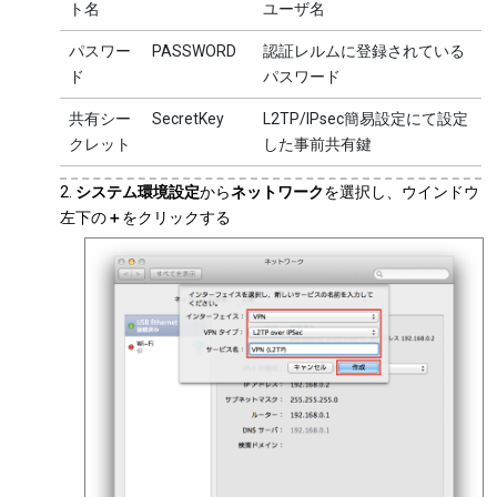
ト名
ユーザ名
パスワー
PASSWORD
認証レルムに登録されている
ド
パスワード
共有シー
SecretKey
L2TP/IPsec簡易設定にて設定
クレット
した事前共有鍵
システム環境設定
から
ネットワーク
を選択し、ウインドウ
左下の
＋
をクリックする