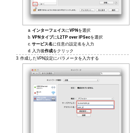
インターフェイス
に
VPN
を選択
VPNタイプ
に
L2TP over IPSec
を選択
サービス名
に任意の設定名を入力
入力後
作成
をクリック
作成したVPN設定にパラメータを入力する