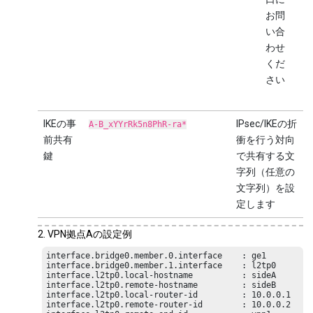
お問
い合
わせ
くだ
さい
IKEの事
IPsec/IKEの折
A-B_xYYrRk5n8PhR-ra*
前共有
衝を行う対向
鍵
で共有する文
字列（任意の
文字列）を設
定します
VPN拠点Aの設定例
interface.bridge0.member.0.interface    : ge1

interface.bridge0.member.1.interface    : l2tp0

interface.l2tp0.local-hostname          : sideA

interface.l2tp0.remote-hostname         : sideB

interface.l2tp0.local-router-id         : 10.0.0.1

interface.l2tp0.remote-router-id        : 10.0.0.2
