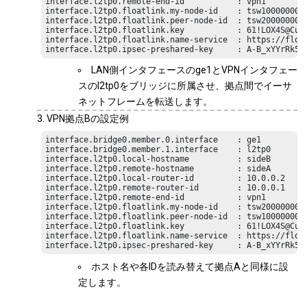
interface.l2tp0.remote-end-id           : vpn1

interface.l2tp0.floatlink.my-node-id    : tsw10000000

interface.l2tp0.floatlink.peer-node-id  : tsw20000000

interface.l2tp0.floatlink.key           : 61!LOX4S@CutR
interface.l2tp0.floatlink.name-service  : https://float
interface.l2tp0.ipsec-preshared-key     : A-B_xYYrRk5n
LAN側インタフェースのge1とVPNインタフェー
スのl2tp0をブリッジに所属させ、拠点間でイーサ
ネットフレームを転送します。
VPN拠点Bの設定例
interface.bridge0.member.0.interface    : ge1

interface.bridge0.member.1.interface    : l2tp0

interface.l2tp0.local-hostname          : sideB

interface.l2tp0.remote-hostname         : sideA

interface.l2tp0.local-router-id         : 10.0.0.2

interface.l2tp0.remote-router-id        : 10.0.0.1

interface.l2tp0.remote-end-id           : vpn1

interface.l2tp0.floatlink.my-node-id    : tsw20000000

interface.l2tp0.floatlink.peer-node-id  : tsw10000000

interface.l2tp0.floatlink.key           : 61!LOX4S@CutR
interface.l2tp0.floatlink.name-service  : https://float
interface.l2tp0.ipsec-preshared-key     : A-B_xYYrRk5n
ホスト名や各IDを読み替えて拠点Aと同様に設
定します。