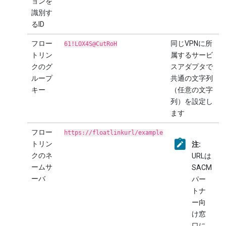
ョンを
識別す
るID
フロー
同じVPNに所
61!LOX4S@CutRoH
トリン
属するサービ
クのグ
スアダプタで
ループ
共通の文字列
キー
（任意の文字
列）を設定し
ます
フロー
https://floatlinkurl/example
トリン
注:
クのネ
URLは
ームサ
SACM
ーバ
パー
トナ
ー向
け窓
口に