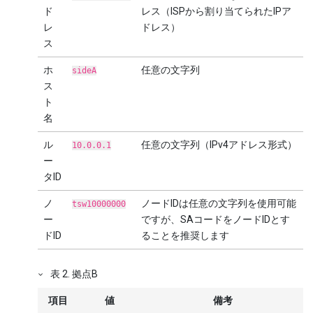
ド
レス（ISPから割り当てられたIPア
レ
ドレス）
ス
ホ
任意の文字列
sideA
ス
ト
名
ル
任意の文字列（IPv4アドレス形式）
10.0.0.1
ー
タID
ノ
ノードIDは任意の文字列を使用可能
tsw10000000
ー
ですが、SAコードをノードIDとす
ドID
ることを推奨します
表
2
.
拠点B
項目
値
備考