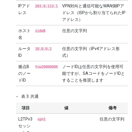
IPアド
VPN対向と通信可能なWAN側IPア
203.0.113.1
レス
ドレス（ISPから割り当てられたIP
アドレス）
ホスト
任意の文字列
sideB
名
ルータ
任意の文字列（IPv4アドレス形
10.0.0.2
ID
式）
拠点B
ノードIDは任意の文字列を使用可
tsw20000000
のノー
能ですが、SAコードをノードIDと
ドID
することを推奨します
表
3
.
共通
項目
値
備考
L2TPv3
任意の文字列
vpn1
セッシ