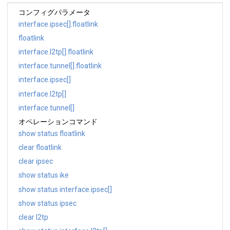
コンフィグパラメータ
interface.ipsec[].floatlink
floatlink
interface.l2tp[].floatlink
interface.tunnel[].floatlink
interface.ipsec[]
interface.l2tp[]
interface.tunnel[]
オペレーションコマンド
show status floatlink
clear floatlink
clear ipsec
show status ike
show status interface.ipsec[]
show status ipsec
clear l2tp