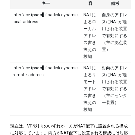
キー
容
備考
interface.
ipsec[]
.
floatlink.dynamic-
NATに
自身のアドレ
local-address
よるロ
スにNATが適
ーカル
用される装置
アドレ
で有効にする
ス書き
（主に拠点装
換えの
置）
検知
interface.
ipsec[]
.
floatlink.dynamic-
NATに
対向のアドレ
remote-address
よるリ
スにNATが適
モート
用される装置
アドレ
で有効にする
ス書き
（主にセンタ
換えの
ー装置）
検知
現在は、VPN対向のいずれか一方がNAT配下に設置される構成
に対応しています。両方がNAT配下に設置される構成には対応