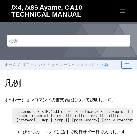
メインコンテンツにジャンプ
/X4, /x86 Ayame, CA10
TECHNICAL MANUAL
ホーム
リファレンス
オペレーションコマンド
凡例
凡例
オペレーションコマンドの書式表記について説明します。
traceroute { <IPv4address> | <hostname> } [lookup-dns] [sh
 [count <count>] [first-ttl <ttl>] [max-ttl <ttl>]

 [protocol { udp | icmp }] [port <Port>] [src <IPv4addres
ひとつのコマンドは途中で改行せず一行で入力します