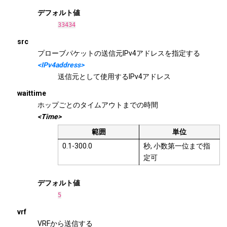
デフォルト値
33434
src
プローブパケットの送信元IPv4アドレスを指定する
<IPv4address>
送信元として使用するIPv4アドレス
waittime
ホップごとのタイムアウトまでの時間
<Time>
範囲
単位
0.1-300.0
秒, 小数第一位まで指
定可
デフォルト値
5
vrf
VRFから送信する