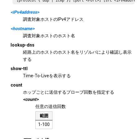
 [protocol { udp | icmp }] [port <Port>] [src <IPv4addres
<IPv4address>
調査対象ホストのIPv4アドレス
<hostname>
調査対象ホストのホスト名
lookup-dns
経路上のホストのホスト名をリゾルバにより確認し表示
する
show-ttl
Time-To-Liveを表示する
count
ホップごとに送信するプローブ回数を指定する
<count>
任意の送信回数
範囲
1-100