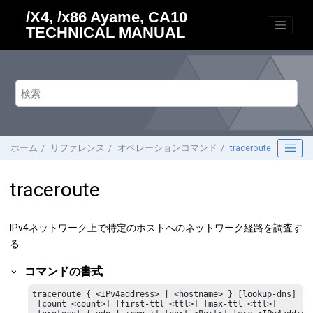
メインコンテンツにジャンプ
/X4, /x86 Ayame, CA10
TECHNICAL MANUAL
ホーム
リファレンス
オペレーションコマンド
traceroute
traceroute
IPv4ネットワーク上で特定のホストへのネットワーク経路を調査す
る
コマンドの書式
traceroute { <IPv4address> | <hostname> } [lookup-dns] [sh
 [count <count>] [first-ttl <ttl>] [max-ttl <ttl>]
