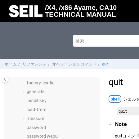
オペレーションコマンド
メインコンテンツにジャンプ
/X4, /x86 Ayame, CA10
凡例
TECHNICAL MANUAL
clear
commit
connect, disconnect, reconnect
delete
dig
ホーム
リファレンス
オペレーションコマンド
quit
edit
exit
quit
factory-config
generate
シェル
Shell
install-key
load-from
quit
measure
Note
password
quit
コマン
password webui