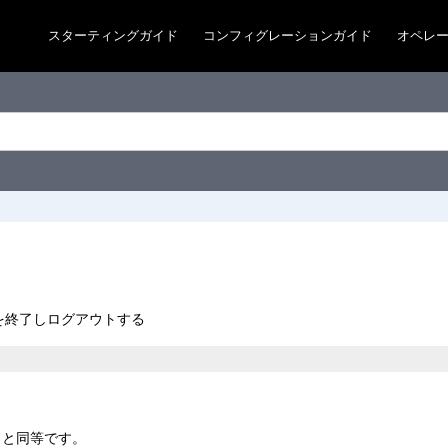
スターティングガイド
コンフィグレーションガイド
オペレ
を終了しログアウトする
ドと同等です。