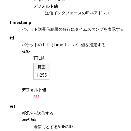
デフォルト値
送信インタフェースのIPv4アドレス
timestamp
パケット送受信結果の各行にタイムスタンプを表示する
ttl
パケットのTTL（Time To Live）値を指定する
<ttl>
TTL値
範囲
1-255
デフォルト値
255
vrf
VRFから送信する
<vrf-id>
送信元とするVRFのID