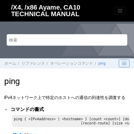
メインコンテンツにジャンプ
/X4, /x86 Ayame, CA10
TECHNICAL MANUAL
ホーム
リファレンス
オペレーションコマンド
ping
ping
IPv4ネットワーク上で特定のホストへの通信の到達性を調査する
コマンドの書式
ping { <IPv4address> | <hostname> } [count <count>] [do-no
				[record-route] [size <s