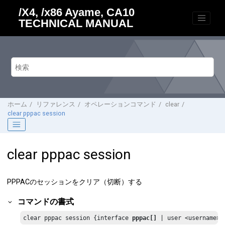
メインコンテンツにジャンプ
/X4, /x86 Ayame, CA10
TECHNICAL MANUAL
ホーム
リファレンス
オペレーションコマンド
clear
clear pppac session
clear pppac session
PPPACのセッションをクリア（切断）する
コマンドの書式
clear pppac session {interface 
pppac[]
 | user <username> 