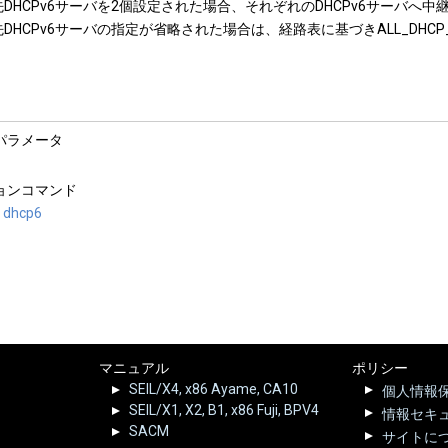
DHCPv6サーバを2個設定された場合、それぞれのDHCPv6サーバへ中
DHCPv6サーバの指定が省略された場合は、経路表に基づきALL_DHCP_Se
パラメータ
ョンコマンド
 dhcp6
マニュアル
ポリシー
SEIL/X4, x86 Ayame, CA10
個人情報
SEIL/X1, X2, B1, x86 Fuji, BPV4
情報セキ
SACM
サイトに