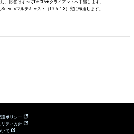
継し、応答はすべてDHCPv6クライアントへ中継します。
rversマルチキャスト（ff05::1:3）宛に転送します。
保護ポリシー
ュリティ方針
ついて