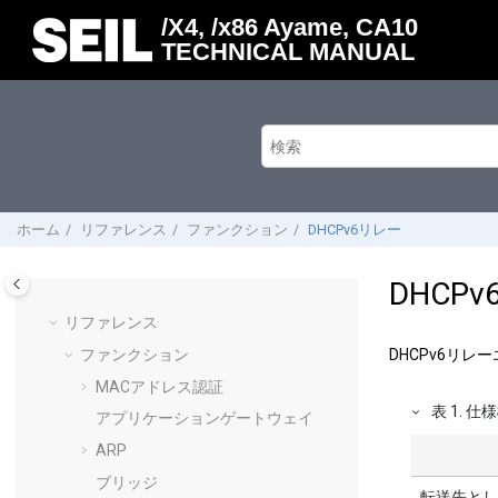
メインコンテンツにジャンプ
/X4, /x86 Ayame, CA10
TECHNICAL MANUAL
ホーム
リファレンス
ファンクション
DHCPv6リレー
DHCP
リファレンス
ファンクション
DHCPv6リ
MACアドレス認証
表
1
.
仕様
アプリケーションゲートウェイ
ARP
ブリッジ
転送先とし