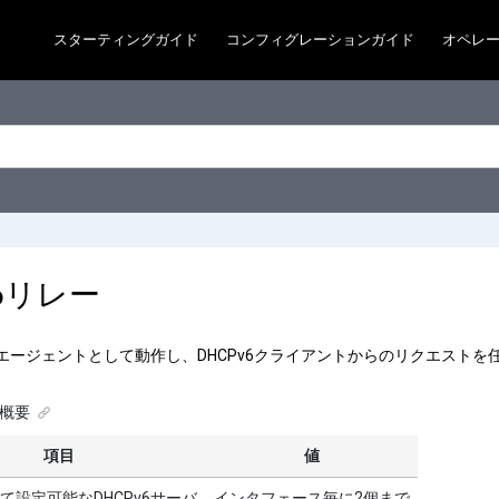
スターティングガイド
コンフィグレーションガイド
オペレ
v6リレー
レーエージェントとして動作し、DHCPv6クライアントからのリクエストを任
概要
項目
値
て設定可能なDHCPv6サーバ
インタフェース毎に2個まで