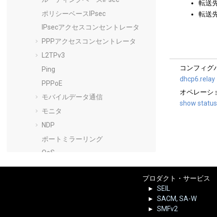
転送先
ポリシーベースIPsec
転送先
IPsecアクセスコンセントレータ
PPPアクセスコンセントレータ
L2TPv3
コンフィグ
Ping
dhcp6.relay
PPPoE
オペレーシ
モバイルデータ通信
show status
モニタ
NDP
ポートミラーリング
QoS
ログ
プロダクト・サービス
LAG
SEIL
LLDP
SACM, SA-W
ループバックインタフェース
SMFv2