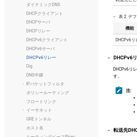
ダイナミックDNS
DHCPクライアント
表
2
.
デフ
DHCPサーバ
機能
DHCPリレー
DHCPv6クライアント
DHCPv6
DHCPv6サーバ
DHCPv
DHCPv6リレー
Dig
DHCPv
DNS中継
す。
IPパケットフィルタ
注:
ポリシールーティング
フロートリンク
イーサネット
GREトンネル
ホスト名
転送先DH
ルーティングベースIPsec