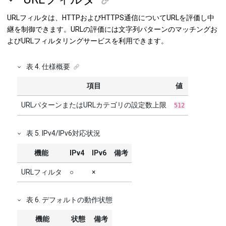
URLフィルタは、HTTPおよびHTTPS通信についてURLを評価し中
継を制御できます。URLの評価には文字列パターンのマッチングお
よびURLフィルタリングサービスを利用できます。
表
4
.
仕様概要
項目
値
URLパターンまたはURLカテゴリの設定数上限
512
表
5
.
IPv4/IPv6対応状況
機能
IPv4
IPv6
備考
URLフィルタ
○
×
表
6
.
デフォルトの動作状態
機能
状態
備考