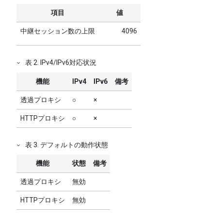
項目
値
中継セッション数の上限
4096
表
2
.
IPv4/IPv6対応状況
機能
IPv4
IPv6
備考
透過プロキシ
○
×
HTTPプロキシ
○
×
表
3
.
デフォルトの動作状態
機能
状態
備考
透過プロキシ
無効
HTTPプロキシ
無効