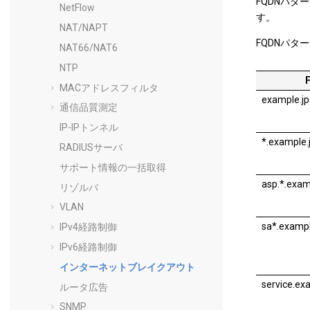
FQDNパ
NetFlow
す。
NAT/NAPT
FQDNパ
NAT66/NAT6
NTP
MACアドレスフィルタ
example.jp
通信品質測定
IP-IPトンネル
*.example.
RADIUSサーバ
サポート情報の一括取得
asp.*.exam
リゾルバ
VLAN
sa*.exampl
IPv4経路制御
IPv6経路制御
インターネットブレイクアウト
service.ex
ルータ広告
SNMP