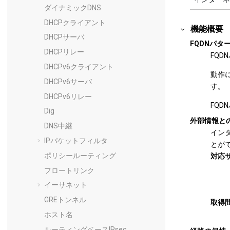
ダイナミックDNS
DHCPクライアント
機能概要
DHCPサーバ
FQDNパタ
DHCPリレー
FQ
DHCPv6クライアント
動作
DHCPv6サーバ
す。
DHCPv6リレー
FQ
Dig
外部情報と
DNS中継
イン
IPパケットフィルタ
とが
ポリシールーティング
対応
フロートリンク
イーサネット
GREトンネル
取得
ホスト名
ルーティングベースIPsec