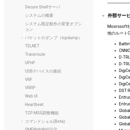
Secure Shellサーバ
外部サー
システムの概要
システム既定動作の変更オプシ
Micoro
ョン
他のルート
パケットのダンプ（tcpdump）
Balti
TELNET
CNNI
Traceroute
D-TRU
UPnP
D-TRU
DigiC
USBデバイスの接続
DigiC
VRF
DigiCe
VRRP
DST R
Web UI
Entrus
Entrus
Heartbeat
Globa
TCP MSS調整機能
Globa
コマンドシェル(Beta)
Globa
SMF静的接続設定