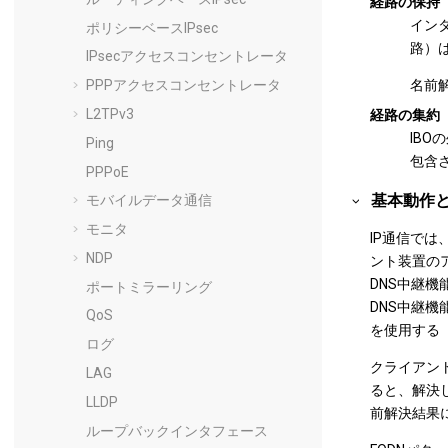
経路の保持
イン
ポリシーベースIPsec
路）は
IPsecアクセスコンセントレータ
名前
PPPアクセスコンセントレータ
L2TPv3
経路の集約
IB
Ping
包含
PPPoE
基本動作
モバイルデータ通信
モニタ
IP通信で
NDP
ント装置の
DNS中継
ポートミラーリング
DNS中継
QoS
を使用する（
ログ
クライアン
LAG
ると、解決
LLDP
前解決結果
ループバックインタフェース