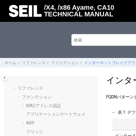
メインコンテンツにジャンプ
/X4, /x86 Ayame, CA10
TECHNICAL MANUAL
ホーム
リファレンス
ファンクション
インターネットブレイクアウ
インタ
リファレンス
ファンクション
FQDNパター
MACアドレス認証
表
1
.
デフ
アプリケーションゲートウェイ
ARP
ブリッジ
インターネ