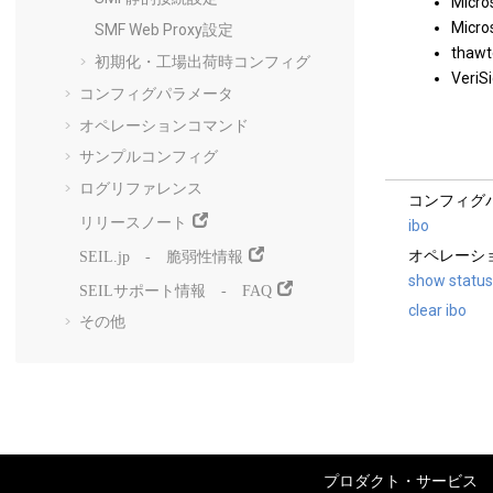
Micro
Micro
SMF Web Proxy設定
thawt
初期化・工場出荷時コンフィグ
VeriSi
コンフィグパラメータ
オペレーションコマンド
サンプルコンフィグ
ログリファレンス
コンフィグ
リリースノート
ibo
SEIL.jp - 脆弱性情報
オペレーシ
show status
SEILサポート情報 - FAQ
clear ibo
その他
プロダクト・サービス