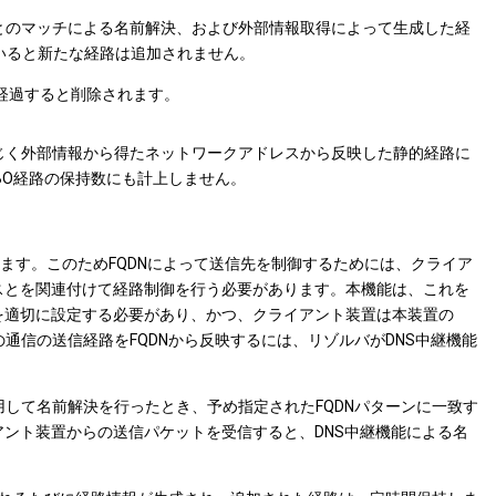
ンとのマッチによる名前解決、および外部情報取得によって生成した経
していると新たな経路は追加されません。
が経過すると削除されます。
同じく外部情報から得たネットワークアドレスから反映した静的経路に
BO経路の保持数にも計上しません。
します。このためFQDNによって送信先を制御するためには、クライア
スとを関連付けて経路制御を行う必要があります。本機能は、これを
能を適切に設定する必要があり、かつ、クライアント装置は本装置の
通信の送信経路をFQDNから反映するには、リゾルバがDNS中継機能
用して名前解決を行ったとき、予め指定されたFQDNパターンに一致す
アント装置からの送信パケットを受信すると、DNS中継機能による名