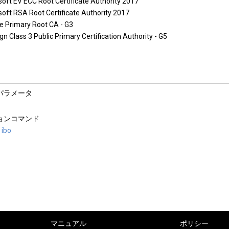
soft EV ECC Root Certificate Authority 2017
soft RSA Root Certificate Authority 2017
e Primary Root CA - G3
gn Class 3 Public Primary Certification Authority - G5
パラメータ
ョンコマンド
 ibo
マニュアル
ポリシー