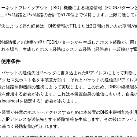
ターネットブレイクアウト（IBO）機能による経路情報（FQDNパター
、IPv4経路とIPv6経路の合計で5120個まで保持します。上限に達
解決によって得た経路は、DNS情報のTTLまたは2日間の長い方の期間
Oの外部情報との連携で得たFQDNパターンから生成したホスト経路が、
される場合、生成したホスト経路はシステム経路（経路表）へ反映せずI
と使用条件
は、パケットの送信先はIPヘッダに書き込まれたIPアドレスによって判断
アクセス先ホスト名を本装置が知り、それとパケットの送信先IPアドレ
機能と経路制御機能の連携によって実現します。このため、DNS中継機
機能を使用する必要があります。これは本装置自身の通信にもいえ、自発の
localhostを指定する）必要があります。
ト装置が任意のホストへアクセスするために本装置のDNS中継機能を利
したIPアドレスを送信先とする経路情報を生成します。その後にクライ
に基づく経路制御が行われます。