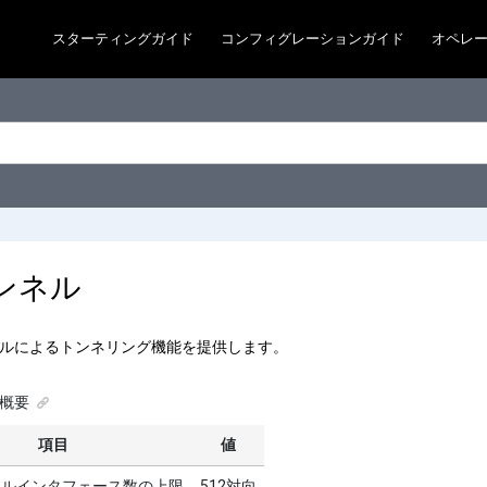
スターティングガイド
コンフィグレーションガイド
オペレ
トンネル
プロトコルによるトンネリング機能を提供します。
概要
項目
値
トンネルインタフェース数の上限
512対向