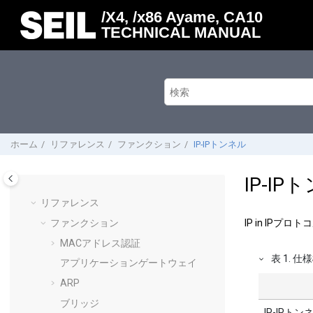
メインコンテンツにジャンプ
/X4, /x86 Ayame, CA10
TECHNICAL MANUAL
ホーム
リファレンス
ファンクション
IP-IPトンネル
IP-IP
リファレンス
ファンクション
IP in IP
MACアドレス認証
表
1
.
仕様
アプリケーションゲートウェイ
ARP
ブリッジ
IP-IP