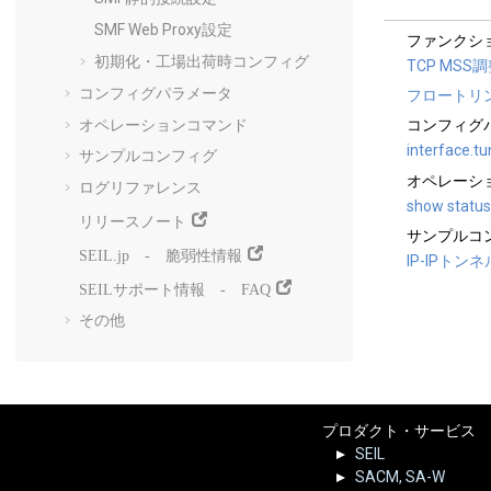
SMF Web Proxy設定
ファンクシ
初期化・工場出荷時コンフィグ
TCP MSS
コンフィグパラメータ
フロートリ
オペレーションコマンド
コンフィグ
interface.tu
サンプルコンフィグ
オペレーシ
ログリファレンス
show status 
リリースノート
サンプルコ
SEIL.jp - 脆弱性情報
IP-IPトンネ
SEILサポート情報 - FAQ
その他
プロダクト・サービス
SEIL
SACM, SA-W