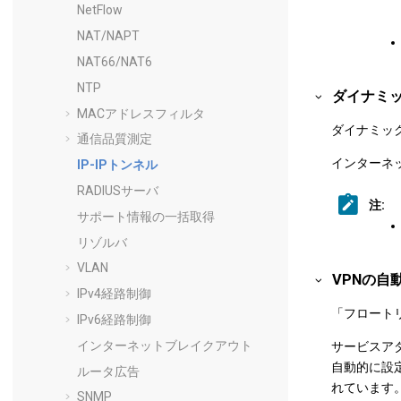
NetFlow
NAT/NAPT
NAT66/NAT6
NTP
ダイナミッ
MACアドレスフィルタ
ダイナミック
通信品質測定
インターネッ
IP-IPトンネル
RADIUSサーバ
注:
サポート情報の一括取得
リゾルバ
VLAN
VPNの
IPv4経路制御
「フロート
IPv6経路制御
インターネットブレイクアウト
サービスア
自動的に設
ルータ広告
れています
SNMP