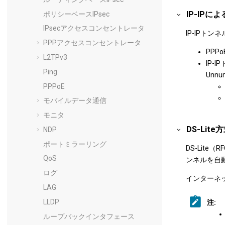
IP-IPによ
ポリシーベースIPsec
IPsecアクセスコンセントレータ
IP-IPトン
PPPアクセスコンセントレータ
PP
L2TPv3
IP-
Ping
Unn
PPPoE
モバイルデータ通信
モニタ
DS-Lit
NDP
ポートミラーリング
DS-Lite（
QoS
ンネルを自
ログ
インターネッ
LAG
LLDP
注:
ループバックインタフェース