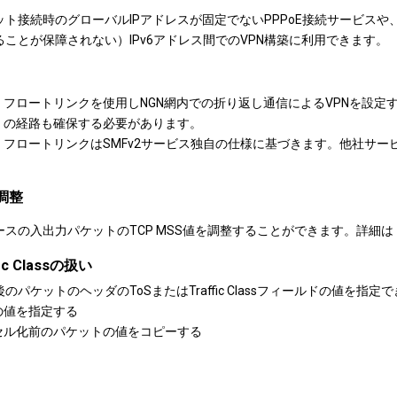
ト接続時のグローバルIPアドレスが固定でないPPPoE接続サービスや
ことが保障されない）IPv6アドレス間でのVPN構築に利用できます。
フロートリンクを使用しNGN網内での折り返し通信によるVPNを設
の経路も確保する必要があります。
フロートリンクはSMFv2サービス独自の仕様に基づきます。他社サ
S調整
ースの入出力パケットのTCP MSS値を調整することができます。詳細は
fic Classの扱い
のパケットのヘッダのToSまたはTraffic Classフィールドの値を指定
の値を指定する
セル化前のパケットの値をコピーする