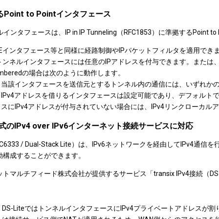
るPoint to Pointインタフェース
ネルインタフェースは、IP in IP Tunneling（RFC1853）に準拠するPoi
PoEインタフェース等と同様に経路制御やIPパケットフィルタを適用でき
IPトンネルインタフェースには任意のIPアドレスを付与できます。または、IP
umberedの場合は次のように動作します。
当該インタフェースを送信元とするトンネル内の通信には、いずれかのイ
IPv4アドレスを借りるインタフェースは設定可能であり、デフォルトではGE
スにIPv4アドレスが付与されていない場合には、IPv4リンクローカルアドレ
e方式のIPv4 over IPv6インターネット接続サービスに対応
RFC6333 / Dual-Stack Lite）は、IPv6ネットワークを経由してIPv4
動構成することができます。
トマルチフィード株式会社が提供するサービス「transix IPv4接続（D
DS-LiteではトンネルインタフェースにIPv4プライベートアドレス