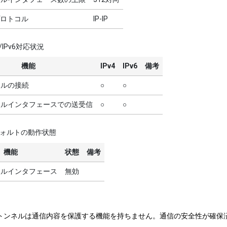
ロトコル
IP-IP
4/IPv6対応状況
機能
IPv4
IPv6
備考
ンネルの接続
○
○
トンネルインタフェースでの送受信
○
○
ォルトの動作状態
機能
状態
備考
ンネルインタフェース
無効
-IPトンネルは通信内容を保護する機能を持ちません。通信の安全性が確