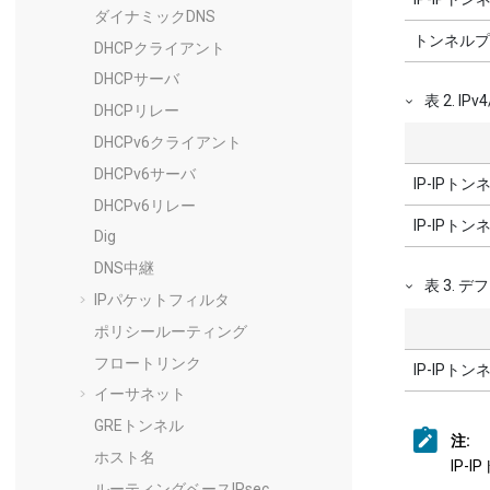
ダイナミックDNS
トンネルプ
DHCPクライアント
DHCPサーバ
表
2
.
IPv
DHCPリレー
DHCPv6クライアント
DHCPv6サーバ
IP-IPト
DHCPv6リレー
IP-IP
Dig
DNS中継
表
3
.
デフ
IPパケットフィルタ
ポリシールーティング
フロートリンク
IP-IPト
イーサネット
GREトンネル
注:
ホスト名
IP
ルーティングベースIPsec