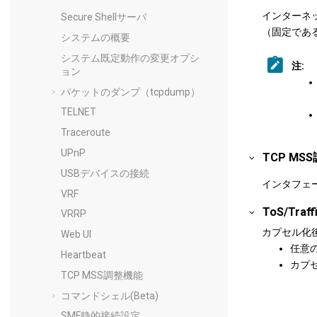
インターネッ
Secure Shellサーバ
（固定である
システムの概要
システム既定動作の変更オプシ
注:
ョン
パケットのダンプ（tcpdump）
TELNET
Traceroute
UPnP
TCP MS
USBデバイスの接続
インタフェ
VRF
ToS/Traf
VRRP
カプセル化後
Web UI
任意
Heartbeat
カプ
TCP MSS調整機能
コマンドシェル(Beta)
SMF静的接続設定