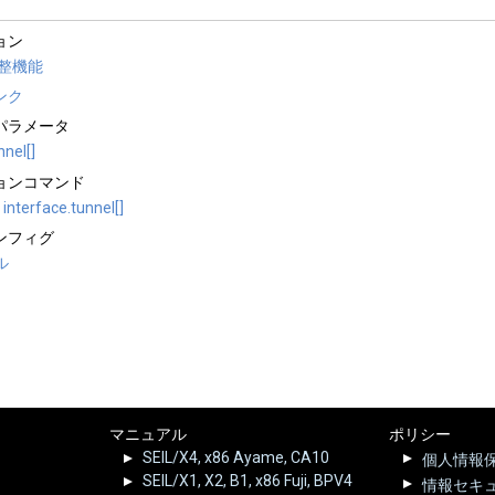
ョン
調整機能
ンク
パラメータ
nnel[]
ョンコマンド
interface.tunnel[]
ンフィグ
ル
マニュアル
ポリシー
SEIL/X4, x86 Ayame, CA10
個人情報
SEIL/X1, X2, B1, x86 Fuji, BPV4
情報セキ