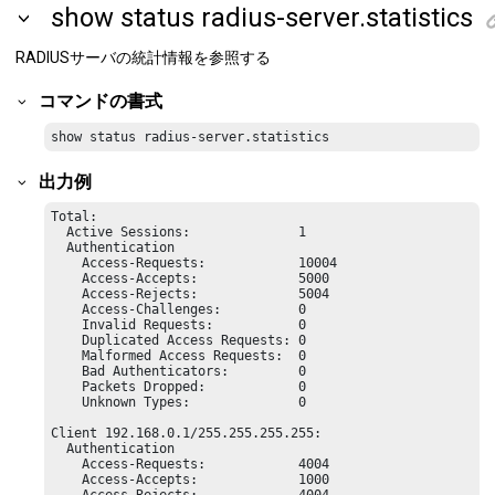
show status radius-server.statistics
RADIUSサーバの統計情報を参照する
コマンドの書式
show status radius-server.statistics
出力例
Total:

  Active Sessions:              1

  Authentication

    Access-Requests:            10004

    Access-Accepts:             5000

    Access-Rejects:             5004

    Access-Challenges:          0

    Invalid Requests:           0

    Duplicated Access Requests: 0

    Malformed Access Requests:  0

    Bad Authenticators:         0

    Packets Dropped:            0

    Unknown Types:              0

Client 192.168.0.1/255.255.255.255:

  Authentication

    Access-Requests:            4004

    Access-Accepts:             1000
