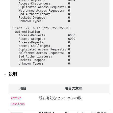
    Access-Rejects:             4004

    Access-Challenges:          0

    Duplicated Access Requests: 0

    Malformed Access Requests:  0

    Bad Authenticators:         0

    Packets Dropped:            0

    Unknown Types:              0

Client 172.16.17.0/255.255.255.0:

  Authentication

    Access-Requests:            6000

    Access-Accepts:             6000

    Access-Rejects:             0

    Access-Challenges:          0

    Duplicated Access Requests: 0

    Malformed Access Requests:  0

    Bad Authenticators:         0

    Packets Dropped:            0

    Unknown Types:              0
説明
項目
項目の意味
現在有効なセッションの数
Active
Sessions