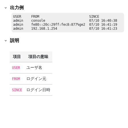
出力例
USER     FROM                         SINCE

admin    console                      07/10 16:40:38

admin    fe80::20c:29ff:fec8:877%ge2  07/10 16:41:19

admin    192.168.1.254                07/10 16:41:23	
説明
項目
項目の意味
ユーザ名
USER
ログイン元
FROM
ログイン日時
SINCE