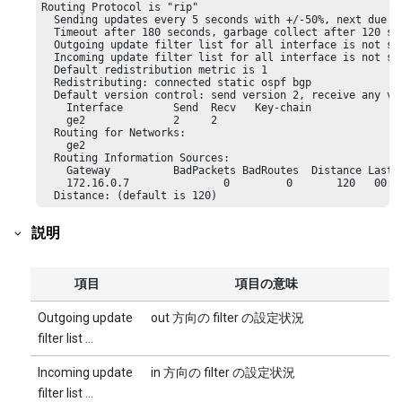
Routing Protocol is "rip"

  Sending updates every 5 seconds with +/-50%, next due in
  Timeout after 180 seconds, garbage collect after 120 sec
  Outgoing update filter list for all interface is not set
  Incoming update filter list for all interface is not set
  Default redistribution metric is 1

  Redistributing: connected static ospf bgp

  Default version control: send version 2, receive any ver
    Interface        Send  Recv   Key-chain

    ge2              2     2      

  Routing for Networks:

    ge2

  Routing Information Sources:

    Gateway          BadPackets BadRoutes  Distance Last U
    172.16.0.7               0         0       120   00:00
  Distance: (default is 120)
説明
項目
項目の意味
Outgoing update
out 方向の filter の設定状況
filter list ...
Incoming update
in 方向の filter の設定状況
filter list ...