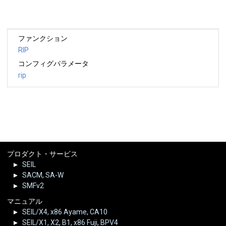
ファンクション
RIP
コンフィグパラメータ
rip
プロダクト・サービス
SEIL
SACM, SA-W
SMFv2
マニュアル
SEIL/X4, x86 Ayame, CA10
SEIL/X1, X2, B1, x86 Fuji, BPV4