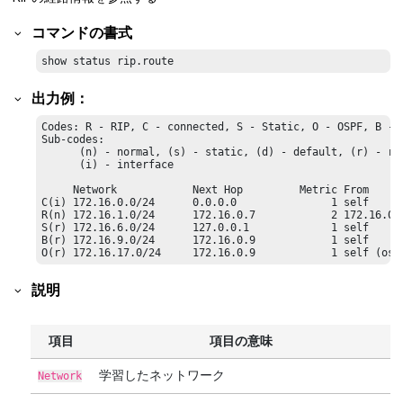
コマンドの書式
show status rip.route
出力例：
Codes: R - RIP, C - connected, S - Static, O - OSPF, B - B
Sub-codes:

      (n) - normal, (s) - static, (d) - default, (r) - red
      (i) - interface

     Network            Next Hop         Metric From      
C(i) 172.16.0.0/24      0.0.0.0               1 self      
R(n) 172.16.1.0/24      172.16.0.7            2 172.16.0.7
S(r) 172.16.6.0/24      127.0.0.1             1 self      
B(r) 172.16.9.0/24      172.16.0.9            1 self      
O(r) 172.16.17.0/24     172.16.0.9            1 self (osp
説明
項目
項目の意味
学習したネットワーク
Network