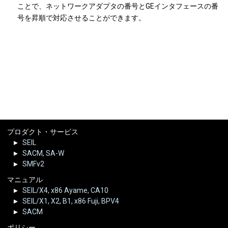
ことで、ネットワークアダプタの番号とGEインタフェースの番
号を昇順で対応させることができます。
プロダクト・サービス
SEIL
SACM, SA-W
SMFv2
マニュアル
SEIL/X4, x86 Ayame, CA10
SEIL/X1, X2, B1, x86 Fuji, BPV4
SACM
ポリシー