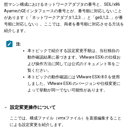
想マシン構成におけるネットワークアダプタの番号と、SEIL/x86
AyameのGEインタフェースの番号とが、番号順に対応しないこと
があります（「ネットワークアダプタ1,2,3...」と「ge0,1,2...」が番
号順に対応しない）。ここでは、両者を番号順に対応させる方法を
紹介します。
注:
本トピックで紹介する設定変更手順は、当社独自の
動作確認結果に基づきます。VMware ESXi の仕様お
よび操作方法に関しては公式のドキュメント等をご
覧ください。
本トピックの動作確認には VMware ESXi 8.0 を使用
しました。VMware ESXi のバージョンや仕様変更に
よって挙動が同一でない可能性があります。
設定変更操作について
ここでは、構成ファイル（vmxファイル）を直接編集すること
による設定変更を紹介します。