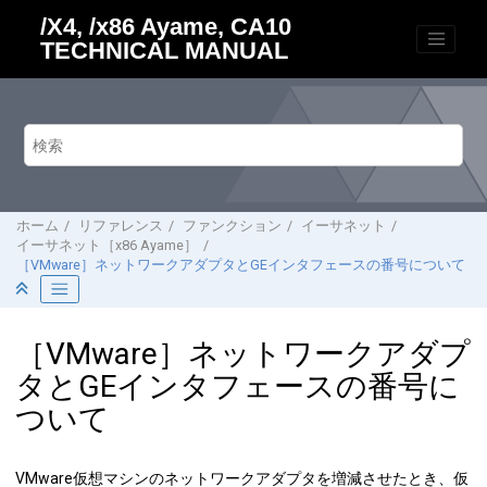
メインコンテンツにジャンプ
/X4, /x86 Ayame, CA10
TECHNICAL MANUAL
ホーム
リファレンス
ファンクション
イーサネット
イーサネット［x86 Ayame］
［VMware］ネットワークアダプタとGEインタフェースの番号について
［VMware］ネットワークアダプ
タとGEインタフェースの番号に
ついて
VMware仮想マシンのネットワークアダプタを増減させたとき、仮