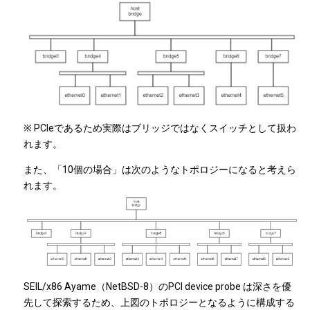
※ PCIeであるため実際はブリッジではなくスイッチとして扱わ
れます。
また、「10個の場合」は次のようなトポロジーになると考えら
れます。
SEIL/x86 Ayame（NetBSD-8）のPCI device probe は深さを優
先して探索するため、上図のトポロジーとなるように構成する